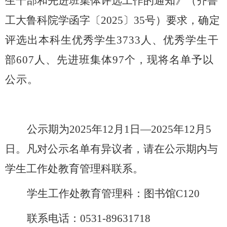
生干部和先进班集体评选工作的通知
》
（
齐鲁
工大鲁科院学函字〔
2025〕35号
）
要求
，
确
定
评选出本科生优秀学生
3733人、优秀学生干
部607人、先进班集体97个
，现将名单予以
公示。
公示期为
202
5
年
12
月
1
日
—202
5
年
12
月
5
日。凡对公示名单有异议者，请在公示期内与
学生工作处教育管理科联系。
学生工作处教育管理科：
图书馆
C120
联系电话：
0531-89631718