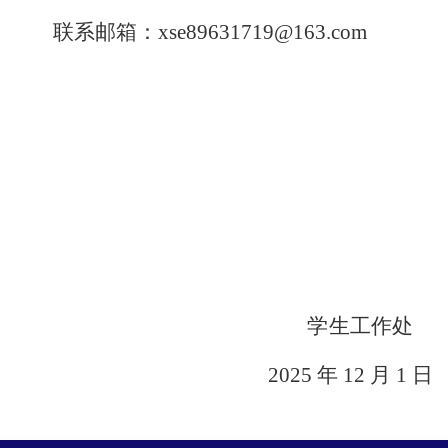
联系
邮箱
：
xse89631719@163.com
学
生工作处
202
5
年
12
月
1
日